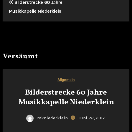
B
Bilderstrecke 60 Jahre
Musikkapelle Niederklein
e
i
t
r
Versäumt
a
g
Allgemein
s
Bilderstrecke 60 Jahre
n
Musikkapelle Niederklein
a
mkniederklein
Juni 22, 2017
v