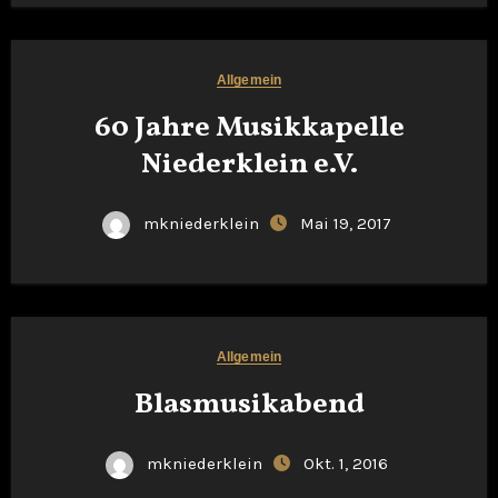
i
g
Allgemein
a
60 Jahre Musikkapelle
t
Niederklein e.V.
i
mkniederklein
Mai 19, 2017
o
n
Allgemein
Blasmusikabend
mkniederklein
Okt. 1, 2016